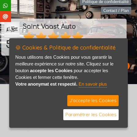
Politique de confidentialité
Contact / Plan
Saint Vaast Auto
5.0
🍪 Cookies & Politique de confidentialité
18 avis
Consultez les avis
Nous utilisons des Cookies pour vous garantir la
meilleure expérience sur notre site. Cliquez sur le
bouton
accepte les Cookies
pour accepter les
Cookies et fermer cette fenêtre.
Votre anonymat est respecté.
En savoir plus
J'accepte les Cookies
Paramétrer les Cookies