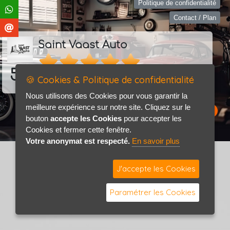
Politique de confidentialité
Contact / Plan
Saint Vaast Auto
5.0
🍪 Cookies & Politique de confidentialité
18 avis
Consultez les avis
Nous utilisons des Cookies pour vous garantir la
meilleure expérience sur notre site. Cliquez sur le
bouton
accepte les Cookies
pour accepter les
Cookies et fermer cette fenêtre.
Votre anonymat est respecté.
En savoir plus
J'accepte les Cookies
Paramétrer les Cookies